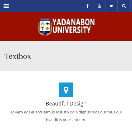
Menu
Textbox
Beautiful Design
At vero eos et accusamus et iusto odio dignissimos ducimus qui
blanditiis praesentium.