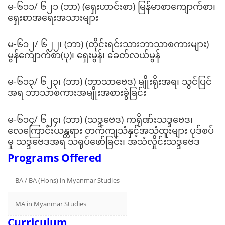
မ-၆၁၁/ ၆၂၁ (ဘာ) (ရှေးဟာင်းစာ) မြန်မာစာကျောက်စာ၊
ရှေးစာအရေးအသားများ
မ-၆၁၂/ ၆၂၂၊ (ဘာ) (တိုင်းရင်းသားဘာသာစကားများ)
မွန်ကျောက်စာ(ပု)၊ ရှေးမွန်၊ ခေတ်လယ်မွန်
မ-၆၁၃/ ၆၂၃၊ (ဘာ) (ဘာသာဗေဒ) မျိုးရိုးအရ၊ သွင်ပြင်
အရ ဘာသာစကားအမျိုးအစားခွဲခြင်း
မ-၆၁၄/ ၆၂၄၊ (ဘာ) (သဒ္ဒဗေဒ) ကရိုဏ်းသဒ္ဒဗေဒ၊
လေကြောင်းယန္တရား တက်ကျသံနှင့်အသံထူးများ ပုဒ်စပ်
မှု သဒ္ဒဗေဒအရ သရုပ်ဖော်ခြင်း၊ အသံလှိုင်းသဒ္ဒဗေဒ
Programs Offered
BA / BA (Hons) in Myanmar Studies
MA in Myanmar Studies
Curriculum