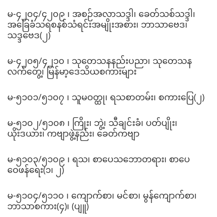
မ-၄၂၀၄/၄၂၀၉ ၊ အစဉ်အလာသဒ္ဒါ၊ ခေတ်သစ်သဒ္ဒါ၊
အခြေခံသရစနစ်သံရင်းအမျိုးအစား၊ ဘာသာဗေဒ၊
သဒ္ဒဗေဒ(၂)
မ-၄၂၀၅/၄၂၁၀ ၊ သုတေသနနည်းပညာ၊ သုတေသန
လက်တွေ့၊ မြန်မာ့ဒေသိယစကားများ
မ-၅၁၀၁/၅၁၀၇ ၊ သူမဝတ္ထု၊ ရသစာတမ်း၊ စကားပြေ(၂)
မ-၅၁၀၂/၅၁၀၈ ၊ ကြိုး၊ ဘွဲ့၊ သီချင်းခံ၊ ပတ်ပျိုး၊
ယိုးဒယား၊ ကဗျာဖွဲ့နည်း၊ ခေတ်ကဗျာ
မ-၅၁၀၃/၅၁၀၉ ၊ ရသ၊ စာပေသဘောတရား၊ စာပေ
ဝေဖန်ရေး(၁၊ ၂)
မ-၅၁၀၄/၅၁၁၀ ၊ ကျောက်စာ၊ မင်စာ၊ မွန်ကျောက်စာ၊
ဘာသာစကား(၄)၊ (ပျူ)