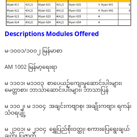
Descriptions Modules Offered
မ-၁၀၀၁/၁၀၀၂ မြန်မာစာ
AM 1002 မြန်မာ့‌ရေးရာ
မ ၁၁၀၁၊ မ၁၁၀၃ စာပေယဉ်ကျေးမှုဆောင်းပါးများ၊
မေတ္တာစာ၊ ဘာသာဆောင်းပါးများ၊ ဘာသာပြန်
မ ၁၁၀၂၊ မ ၁၁၀၄ အချင်းကဗျာစု၊ အချိုးကဗျာ၊ ရကန်၊
သံဝရပျို့
မ ၂၁၀၁၊ မ ၂၁၀၄ ရွှေပြည်စိုးဝတ္ထု၊ စကားပြေရွေးချယ်
ချက်၊ ပြဇာတ်