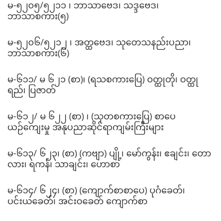
မ-၅၂၀၅/၅၂၁၁ ၊ ဘာသာဗေဒ၊ သဒ္ဒဗေဒ၊
ဘာသာစကား(၅)
မ-၅၂၀၆/၅၂၁၂ ၊ အတ္ထဗေဒ၊ သုတေသနည်းပညာ၊
ဘာသာစကား(၆)
မ-၆၁၁/ မ ၆၂၁ (စာ)၊ (ရသစကားပြေ) ဝတ္ထုတို၊ ဝတ္ထု
ရည်၊ ပြဇာတ်
မ-၆၁၂/ မ ၆၂၂ (စာ) ၊ (သုတစကားပြေ) စာပေ
ယဉ်ကျေးမှု အနုပညာဆိုင်ရာကျမ်းကြီးများ
မ-၆၁၃/ ၆၂၃၊ (စာ) (ကဗျာ) ပျို့၊ မော်ကွန်း၊ ဧချင်း၊ တော
လား၊ ရကန်၊ သာချင်း၊ ဟောစာ
မ-၆၁၄/ ၆၂၄၊ (စာ) (ကျောက်စာစာပေ) ပုဂံခေတ်၊
ပင်းယခေတ်၊ အင်းဝခေတ် ကျောက်စာ