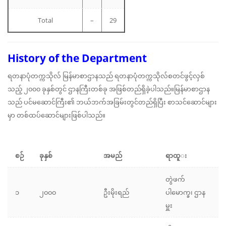
Total
–
29
History of the Department
ရတနာပုံတက္ကသိုလ် မြန်မာစာဌာနသည် ရတနာပုံတက္ကသိုလ်စတင်ဖွင့်လှစ်
သည့် ၂၀၀၀ ခုနှစ်တွင် ဌာနကြီးတစ်ခု အဖြစ်တည်ရှိခဲ့ပါသည်။မြန်မာစာဌာန
သည် ပင်မဆောင်ကြီး၏ ဘယ်ဘက်အခြမ်းတွင်တည်ရှိပြီး စာသင်ဆောင်များ
မှာ တစ်ထပ်ဆောင်များဖြစ်ပါသည်။
စဉ်
ခုနှစ်
အမည်
ရာထူ
း
တွဲဖက်
၁
၂၀၀၀
ဦးမိုးရည်
ပါမောက္ခ၊ ဌာန
မှူး