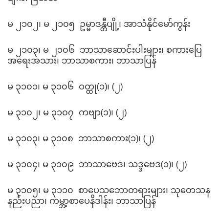
မ ၂၁၀၂၊ မ ၂၁၀၅ ဥမ္မာဒန္တီပျို့၊ အာသံနိုင်မော်ကွန်း
မ ၂၁၀၃၊ မ ၂၁၀၆ ဘာသာဆောင်းပါးများ၊ စကားပြေ
အရေးအသား၊ ဘာသာစကား၊ ဘာသာပြန်
မ ၃၁၀၁၊ မ ၃၁၀၆ ဝတ္ထု(၁)၊ (၂)
မ ၃၁၀၂၊ မ ၃၁၀၇ ကဗျာ(၁)၊ (၂)
မ ၃၁၀၃၊ မ ၃၁၀၈ ဘာသာစကား(၁)၊ (၂)
မ ၃၁၀၄၊ မ ၃၁၀၉ ဘာသာဗေဒ၊ သဒ္ဒဗေဒ(၁)၊ (၂)
မ ၃၁၀၅၊ မ ၃၁၁၀ စာပေသဘောတရားများ၊ သုတေသန
နည်းပညာ၊ ကမ္ဘာ့စာပေနိဒါန်း၊ ဘာသာပြန်