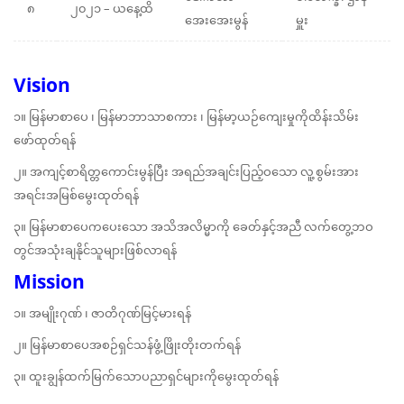
၈
၂၀၂၁ – ယနေ့ထိ
အေးအေးမွန်
မှူး
Vision
၁။ မြန်မာစာပေ ၊ မြန်မာဘာသာစကား ၊ မြန်မာ့ယဉ်ကျေးမှုကိုထိန်းသိမ်း
ဖော်ထုတ်ရန်
၂။ အကျင့်စာရိတ္တကောင်းမွန်ပြီး အရည်အချင်းပြည့်ဝသော လူ့စွမ်းအား
အရင်းအမြစ်မွေးထုတ်ရန်
၃။ မြန်မာစာပေကပေးသော အသိအလိမ္မာကို ခေတ်နှင့်အညီ လက်တွေ့ဘဝ
တွင်အသုံးချနိုင်သူများဖြစ်လာရန်
Mission
၁။ အမျိုးဂုဏ် ၊ ဇာတိဂုဏ်မြင့်မားရန်
၂။ မြန်မာစာပေအစဉ်ရှင်သန်ဖွံ့ဖြိုးတိုးတက်ရန်
၃။ ထူးချွန်ထက်မြက်သောပညာရှင်များကိုမွေးထုတ်ရန်