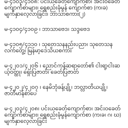
မ-၄၁၀၃/၄၁၀၈: ပင်းယခေတ်ကျောက်စာ၊ အင်းဝခေတ်
ကျောက်စာများ၊ ရွှေစည်းခုံမွန် ကျောက်စာ (က၊ခ)
မျက်နှာလေ့လာခြင်း၊ ဘာသာစကား(၂)
မ-၄၁၀၄/၄၁၀၉ ၊ ဘာသာဗေဒ၊ သဒ္ဒဗေဒ
မ-၄၁၀၅/၄၁၁၀ ၊ သုတေသနနည်းပညာ၊ သုတေသန
လက်တွေ့၊ မြန်မာ့ဒေသိယစကား
မ-၄၂၀၁/၄၂၀၆ ၊ ညောင်ကန်ဆရာတော်၏ ငါးရာ့ငါးဆ
ယ့်ဝတ္ထု၊ ရှေးပြဇာတ်၊ ခေတ်ပြဇာတ်
မ-၄၂၀၂/၄၂၀၇ ၊ နေမိဘုံခန့်ပျို့၊ ဘလ္လာတိယပျို့၊
ဇာတိမာန်စာပေ
မ-၄၂၀၃/၄၂၀၈၊ ပင်းယခေတ်ကျောက်စာ၊ အင်းဝခေတ်
ကျောက်စာများ၊ ရွှေစည်းခုံမွန်ကျောက်စာ (က၊ခ၊ ဂ၊ ဃ)
မျက်နှာလေ့လာခြင်း