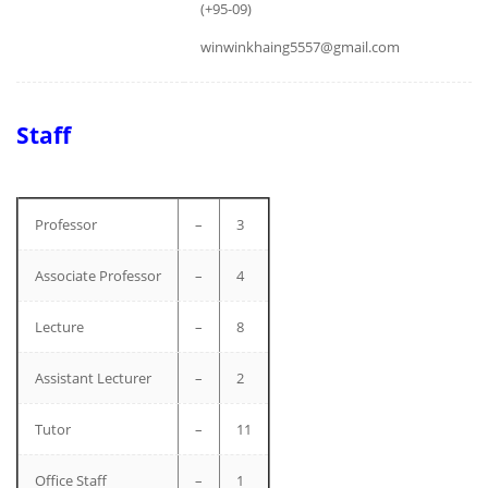
(+95-09)
winwinkhaing5557@gmail.com
Staff
Professor
–
3
Associate Professor
–
4
Lecture
–
8
Assistant Lecturer
–
2
Tutor
–
11
Office Staff
–
1