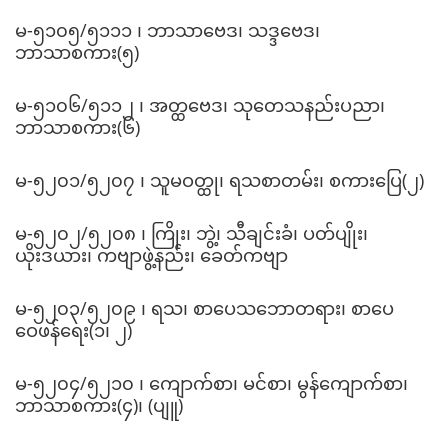
မ-၅၁၀၅/၅၁၁၁ ၊ ဘာသာဗေဒ၊ သဒ္ဒဗေဒ၊
ဘာသာစကား(၅)
မ-၅၁၀၆/၅၁၁၂ ၊ အတ္ထဗေဒ၊ သုတေသနည်းပညာ၊
ဘာသာစကား(၆)
မ-၅၂၀၁/၅၂၀၇ ၊ သူမဝတ္ထု၊ ရသစာတမ်း၊ စကားပြေ(၂)
မ-၅၂၀၂/၅၂၀၈ ၊ ကြိုး၊ ဘွဲ့၊ သီချင်းခံ၊ ပတ်ပျိုး၊
ယိုးဒယား၊ ကဗျာဖွဲ့နည်း၊ ခေတ်ကဗျာ
မ-၅၂၀၃/၅၂၀၉ ၊ ရသ၊ စာပေသဘောတရား၊ စာပေ
ဝေဖန်ရေး(၁၊ ၂)
မ-၅၂၀၄/၅၂၁၀ ၊ ကျောက်စာ၊ မင်စာ၊ မွန်ကျောက်စာ၊
ဘာသာစကား(၄)၊ (ပျူ)