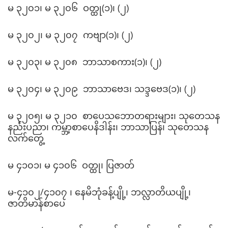
မ ၃၂၀၁၊ မ ၃၂၀၆ ဝတ္ထု(၁)၊ (၂)
မ ၃၂၀၂၊ မ ၃၂၀၇ ကဗျာ(၁)၊ (၂)
မ ၃၂၀၃၊ မ ၃၂၀၈ ဘာသာစကား(၁)၊ (၂)
မ ၃၂၀၄၊ မ ၃၂၀၉ ဘာသာဗေဒ၊ သဒ္ဒဗေဒ(၁)၊ (၂)
မ ၃၂၀၅၊ မ ၃၂၁၀ စာပေသဘောတရားများ၊ သုတေသန
နည်းပညာ၊ ကမ္ဘာ့စာပေနိဒါန်း၊ ဘာသာပြန်၊ သုတေသန
လက်တွေ့
မ ၄၁၀၁၊ မ ၄၁၀၆ ဝတ္ထု၊ ပြဇာတ်
မ-၄၁၀၂/၄၁၀၇ ၊ နေမိဘုံခန့်ပျို့၊ ဘလ္လာတိယပျို့၊
ဇာတိမာန်စာပေ