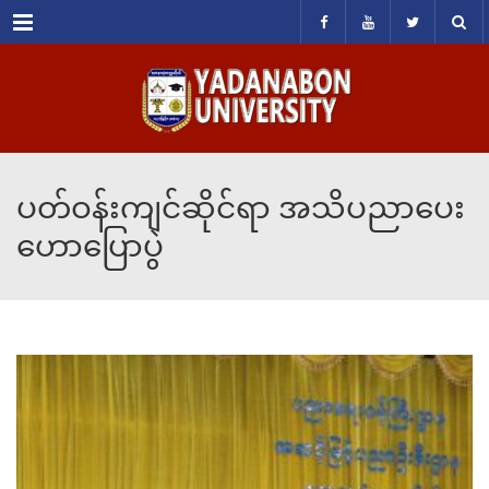
Menu
ပတ်ဝန်းကျင်ဆိုင်ရာ အသိပညာပေး
ဟောပြောပွဲ