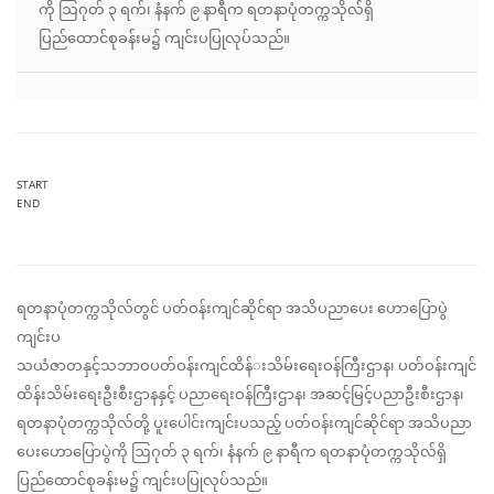
ကို ဩဂုတ် ၃ ရက်၊ နံနက် ၉ နာရီက ရတနာပုံတက္ကသိုလ်ရှိ
ပြည်ထောင်စုခန်းမ၌ ကျင်းပပြုလုပ်သည်။
START
END
ရတနာပုံတက္ကသိုလ်တွင် ပတ်ဝန်းကျင်ဆိုင်ရာ အသိပညာပေး ဟောပြောပွဲ
ကျင်းပ
သယံဇာတနှင့်သဘာဝပတ်ဝန်းကျင်ထိန်
းသိမ်းရေးဝန်ကြီးဌာန၊ ပတ်ဝန်းကျင်
ထိန်းသိမ်းရေးဦးစီး
ဌာနနှင့် ပညာရေးဝန်ကြီးဌာန၊ အဆင့်မြင့်ပညာဦးစီးဌာန၊
ရတနာပုံတက္ကသိုလ်တို့ ပူးပေါင်းကျင်းပသည့် ပတ်ဝန်းကျင်ဆိုင်ရာ အသိပညာ
ပေးဟောပြောပွဲကို ဩဂုတ် ၃ ရက်၊ နံနက် ၉ နာရီက ရတနာပုံတက္ကသိုလ်ရှိ
ပြည်ထောင်စုခန်းမ၌ ကျင်းပပြုလုပ်သည်။