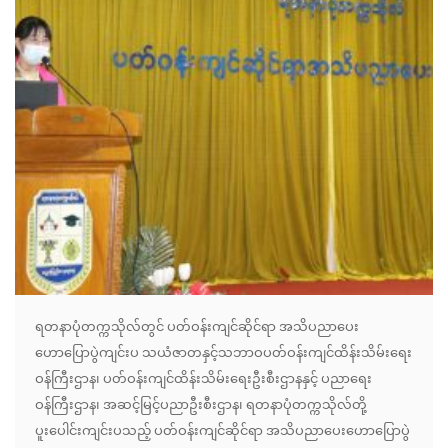
ရတနာပုံတက္ကသိုလ်တွင် ပတ်ဝန်းကျင်ဆိုင်ရာ အသိပညာပေး
ဟောပြောပွဲကျင်းပ သယံဇာတနှင့်သဘာဝပတ်ဝန်းကျင်ထိန်းသိမ်းရေး
ဝန်ကြီးဌာန၊ ပတ်ဝန်းကျင်ထိန်းသိမ်းရေးဦးစီးဌာနနှင့် ပညာရေး
ဝန်ကြီးဌာန၊ အဆင့်မြင့်ပညာဦးစီးဌာန၊ ရတနာပုံတက္ကသိုလ်တို့
ပူးပေါင်းကျင်းပသည့် ပတ်ဝန်းကျင်ဆိုင်ရာ အသိပညာပေးဟောပြောပွဲ