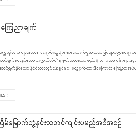
ါကြေညာချက်
က္ကသိုလ် ကျောင်းသား၊ ကျောင်းသူများ စားသောက်မှုအဆင်ပြေချောမွေ့စေရေး 
င်ရွက်ပေးနိုင်သော တက္ကသိုလ်၏ချမှတ်ထားသော စည်းမျဉ်း၊ စည်းကမ်းများနှင့
ဆောင်ရွက်နိုင်သော နိုင်ငံသားလုပ်ငန်းရှင်များ လျှောက်ထားနိုင်ကြောင်း ကြေညာအပ
ILS
ြိမ်မြောက်ဘွဲ့နှင်းသဘင်ကျင်းပမည့်အစီအစဉ်