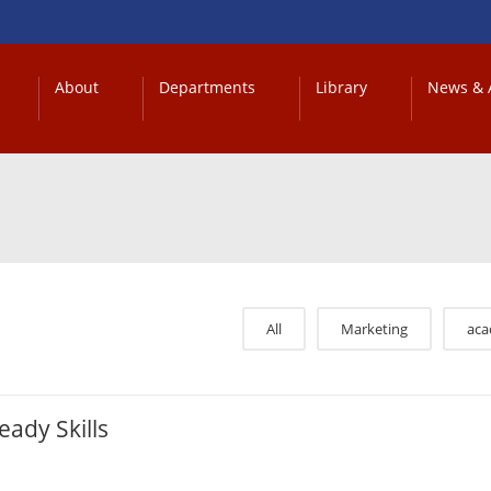
About
Departments
Library
News & A
All
Marketing
ac
eady Skills