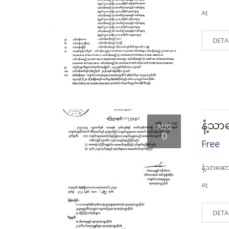
At
DETA
နံ့သာ
AUG
0
Free
နံ့သာဆော
At
DETA