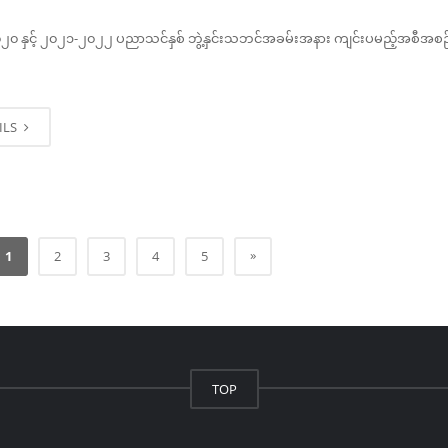
၀ နှင့် ၂၀၂၁-၂၀၂၂ ပညာသင်နှစ် ဘွဲ့နှင်းသဘင်အခမ်းအနား ကျင်းပမည့်အစီအစ
ILS
»
1
2
3
4
5
TOP