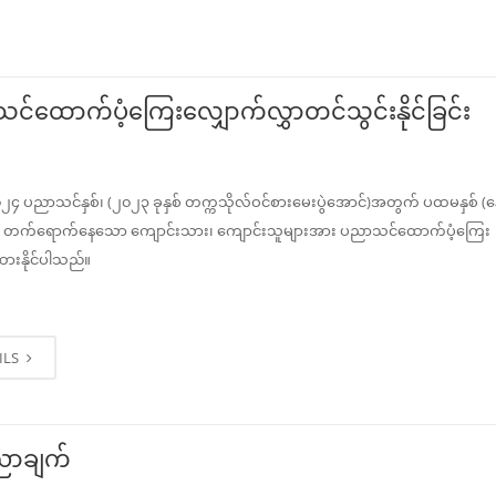
်ထောက်ပံ့ကြေးလျှောက်လွှာတင်သွင်းနိုင်ခြင်း
၄ ပညာသင်နှစ်၊ (၂၀၂၃ ခုနှစ် တက္ကသိုလ်ဝင်စားမေးပွဲအောင်)အတွက် ပထမနှစ် (န
) တက်ရောက်နေသော ကျောင်းသား၊ ကျောင်းသူများအား ပညာသင်ထောက်ပံ့ကြေး
ထားနိုင်ပါသည်။
ILS
ာချက်