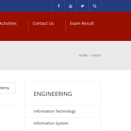
ctivities
Contact Us
Exam Result
HOME
EVENT
ademy
ENGINEERING
Information Technology
Information System