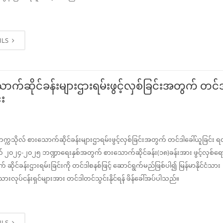
ILS
ာက်ဆိုင်ခန်းများဌားရမ်းဖွင့်လှစ်ခြင်းအတွက် တင်ဒ
်း
က္ကသိုလ် စားသောက်ဆိုင်ခန်းများဌာရမ်းဖွင့်လှစ်ခြင်းအတွက် တင်ဒါခေါ်ယူခြင်း ရ
် ၂၀၂၄-၂၀၂၅ ဘဏ္ဍာရေးနှစ်အတွက် စားသောက်ဆိုင်ခန်း(၁၈)ခန်းအား ဖွင့်လှစ်ရောင်
ဆိုင်ခန်းဌားရမ်းခြင်းကို တင်ဒါစနစ်ဖြင့် ဆောင်ရွက်မည်ဖြစ်ပါ၍ မြန်မာနိုင်ငံသား
းသားလုပ်ငန်းရှင်များအား တင်ဒါတင်သွင်းနိုင်ရန် ဖိန်ခေါ်အပ်ပါသည်။
ILS