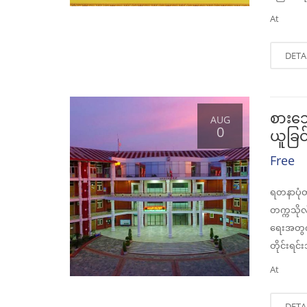
At
DETA
စားသေ
AUG
0
ယူခြင
Free
ရတနာပုံတ
တက္ကသိုလ
ရေးအတွက် 
တိုင်းရင်
At
DETA