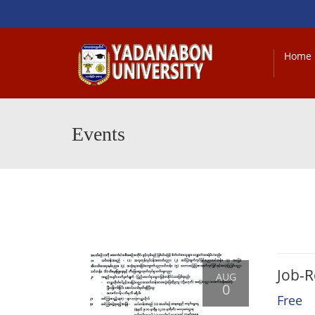
Home
Events
Job-R
AUG
0
Free