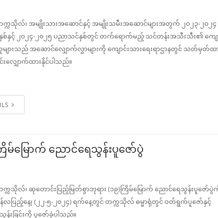
တက္ကသိုလ်၊ အမျိုးသားအဆောင်နှင့် အမျိုးသမီးအဆောင်များအတွက် ၂၀၂၃-၂၀၂၄
ှစ်နှင့် ၂၀၂၄-၂၀၂၅ ပညာသင်နှစ်တွင် တက်ရောက်မည့် သင်တန်းအသီးသီး၏ ကျေ
သူများသည် အဆောင်လျှောက်လွှာများကို ကျောင်းသားရေးရာဌာနတွင် သတ်မှတ်
်းလျှောက်ထားနိုင်ပါသည်။
ILS
ြိမ်မြောက် ညောင်ရေသွန်းပူဇော်ပွဲ
က္ကသိုလ်၊ ဆုတောင်းပြည့်မြတ်စွာဘုရား (၁၉)ကြိမ်မြောက် ညောင်ရေသွန်းပူဇော်ပွဲက
န်လပြည့်နေ့၊ (၂၂-၅-၂၀၂၄) ရက်နေ့တွင် တက္ကသိုလ် ဓမ္မာရုံတွင် ဝတ်ရွက်ပူဇော်နှင့်
န်းခြင်းကို ပူဇော်ခဲ့ပါသည်။