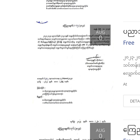
ပညာသင
AUG
0
Free
၂၀၂၃-၂၀၂
သင်တန်း
လျှောက်
At
DETA
ကြေည
AUG
0