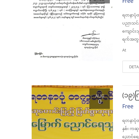
Free
ရတနာပုံ
ပညာသင်န
ကျောင်း
ရက်အတွင
At
DETA
(၁၉)က
AUG
0
Free
ရတနာပုံတ
နှစ်၊ ကဆု
ညောင်ရေသွ