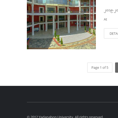
၂၀၁၉-၂၀၂
At
DETA
Page 1 of 5
© 2012 Yadanabon University. All rights reserved.