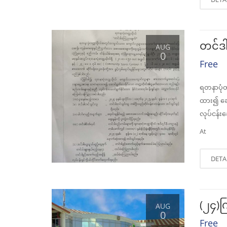
တင်ဒ
AUG
0
Free
ရတနာပုံတ
ထား၍ ဆော
လုပ်ငန်း
At
DETA
(၂၄)က
AUG
0
Free