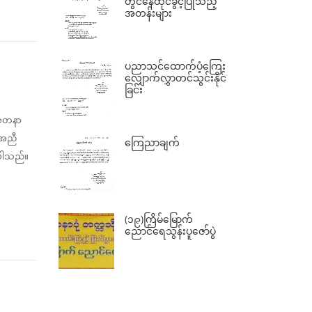
တွင်နေထိုင်ခွင့်ပြုသည့်
အတန်းများ
ပညာသင်ထောက်ပံ့ကြေး
လျှောက်လွှာတင်သွင်းနိုင်
ခြင်း
စေတနာ
်အညီ
ကြေညာချက်
်ပါသည်။
(၁၉)ကြိမ်မြောက်
ညောင်ရေသွန်းပူဇော်ပွဲ