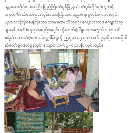
မန္တလေးတိုင်းဒေသကြီး ပြည်ကြီးတံခွန်မြို့နယ်၊ တံခွန်တိုင်ရပ်ကွက်ရှိ
အမှတ်(၆) ဆံတော်ရှင်းဘုန်းတော်ကြီးသင် ပညာရေးမူလွန်ကျောင်းတွင်
ပညာသင်ကြားနေကြသော သာမဏေ၊ သီလရှင်၊ ကျောင်းသား၊ ကျောင်းသူ
များ၏ ဘက်စုံပညာအရည်အချင်း တိုးတက်ဖွံ့ဖြိုးရေးအတွက် ပညာသင်
စရိတ် ထောက်ပံ့ပေးအပ်လှူဒါန်းပွဲကို ဩဂုတ် ၁၂ ရက် နံနက် ၉နာရီက အဆိုပါ
ဆံတော်ရှင်း(တံခွန်တိုင်) ကျောင်းတိုက်၌ ကျင်းပပြုလုပ်သည်။