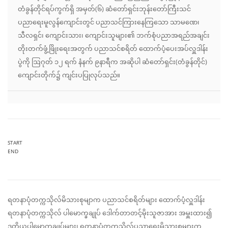
တံခွန်တိုင်ရပ်ကွက်ရှိ အမှတ်(၆) ဆံတော်ရှင်းဘုန်းတော်ကြီးသင်
ပညာရေးမူလွန်ကျောင်းတွင် ပညာသင်ကြားနေကြသော သာမဏေ၊
သီလရှင်၊ ကျောင်းသား၊ ကျောင်းသူများ၏ ဘက်စုံပညာအရည်အချင်း
တိုးတက်ဖွံ့ဖြိုးရေးအတွက် ပညာသင်စရိတ် ထောက်ပံ့ပေးအပ်လှူဒါန်း
ပွဲကို ဩဂုတ် ၁၂ ရက် နံနက် ၉နာရီက အဆိုပါ ဆံတော်ရှင်း(တံခွန်တိုင်)
ကျောင်းတိုက်၌ ကျင်းပပြုလုပ်သည်။
START
END
ရတနာပုံတက္ကသိုလ်မိသားစုမျာက ပညာသင်စရိတ်များ ထောက်ပံ့လှူဒါန်း
ရတနာပုံတက္ကသိုလ် ပါမောက္ခချုပ် ဒေါက်တာတင့်မိုးသူဇာအား အမှူးထား၍
ဒုတိယပါမောက္ခချုပ်များ၊ ရတနာပုံတက္ကသိုလ်ပညာရေးမိသားစု
များက