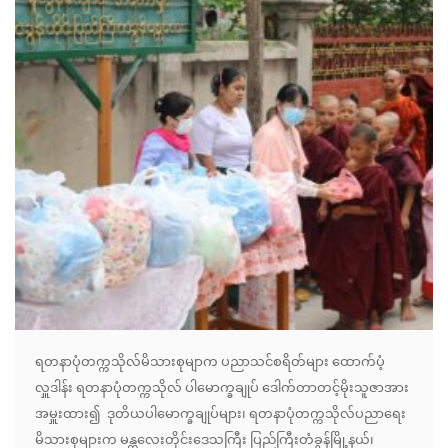
ရတနာပုံတက္ကသိုလ်မိသားစုမျာက ပညာသင်စရိတ်များ ထောက်ပံ့
လှူဒါန်း ရတနာပုံတက္ကသိုလ် ပါမောက္ခချုပ် ဒေါက်တာတင့်မိုးသူဇာအား
အမှူးထား၍ ဒုတိယပါမောက္ခချုပ်များ၊ ရတနာပုံတက္ကသိုလ်ပညာရေး
မိသားစုများက မန္တလေးတိုင်းဒေသကြီး ပြည်ကြီးတံခွန်မြို့နယ်၊