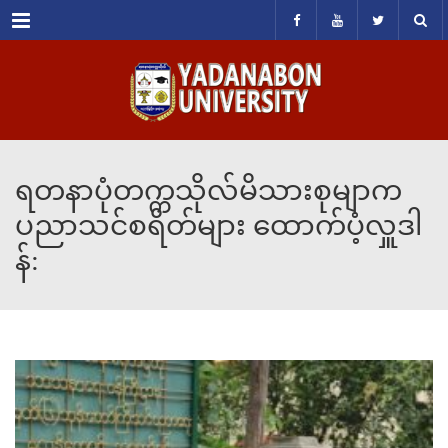
Menu
ရတနာပုံတက္ကသိုလ်မိသားစုမျာက
ပညာသင်စရိတ်များ ထောက်ပံ့လှူဒါ
န်: