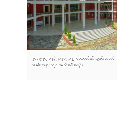
၂၀၁၉-၂၀၂၀ နှင့် ၂၀၂၁-၂၀၂၂ ပညာသင်နှစ် ဘွဲ့နှင်းသဘင်
အခမ်းအနား ကျင်းပမည့်အစီအစဉ်။