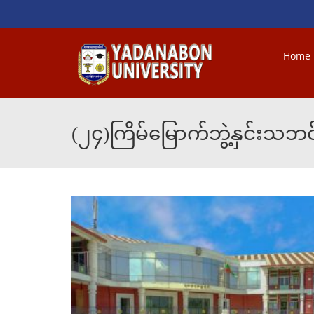
Home
(၂၄)ကြိမ်မြောက်ဘွဲ့နှင်းသ