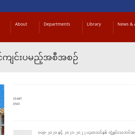
About
Departments
Library
News & A
ဘင်ကျင်းပမည့်အစီအစဉ်
START
END
၀၁၉-၂၀၂၀ နှင့် ၂၀၂၁-၂၀၂၂ ပညာသင်နှစ် ဘွဲ့နှင်းသဘင်