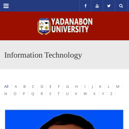
Menu
Information Technology
All
A
B
C
D
E
F
G
H
I
J
K
L
M
N
O
P
Q
R
S
T
U
V
W
X
Y
Z