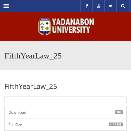
Menu
FifthYearLaw_25
FifthYearLaw_25
Download
908
File Size
4.08 MB