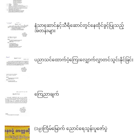
နံ့သာဆောင်နှင့်သီရိဆောင်တွင်နေထိုင်ခွင့်ပြုသည့်
အတန်းများ
ပညာသင်ထောက်ပံ့ကြေးလျှောက်လွှာတင်သွင်းနိုင်ခြင်း
ကြေညာချက်
(၁၉)ကြိမ်မြောက် ညောင်ရေသွန်းပူဇော်ပွဲ