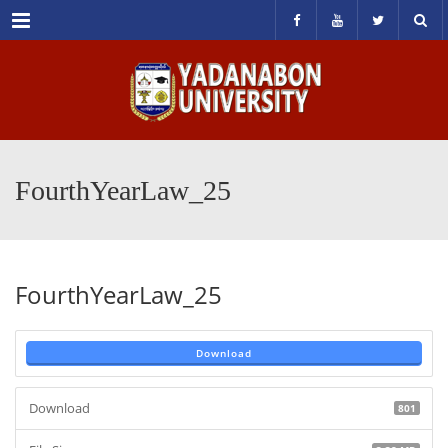
Menu
FourthYearLaw_25
FourthYearLaw_25
Download
Download
801