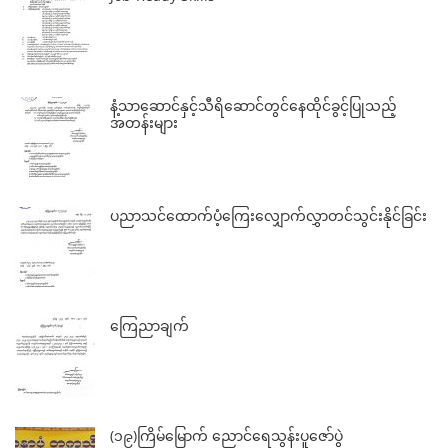
နံ့သာဆောင်နှင့်သီရိဆောင်တွင်နေထိုင်ခွင့်ပြုသည့်
အတန်းများ
ပညာသင်ထောက်ပံ့ကြေးလျှောက်လွှာတင်သွင်းနိုင်ခြင်း
ကြေညာချက်
(၁၉)ကြိမ်မြောက် ညောင်ရေသွန်းပူဇော်ပွဲ