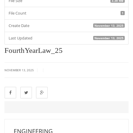
File Size
3.38 MB
File Count
1
Create Date
November 13, 2025
Last Updated
November 13, 2025
FourthYearLaw_25
|
|
NOVEMBER 13, 2025
ENGINEERING