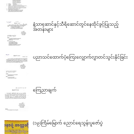
နံ့သာဆောင်နှင့်သီရိဆောင်တွင်နေထိုင်ခွင့်ပြုသည့်
အတန်းများ
ပညာသင်ထောက်ပံ့ကြေးလျှောက်လွှာတင်သွင်းနိုင်ခြင်း
ကြေညာချက်
(၁၉)ကြိမ်မြောက် ညောင်ရေသွန်းပူဇော်ပွဲ