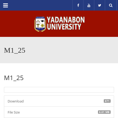
Menu
M1_25
M1_25
Download
671
File Size
6.61 MB