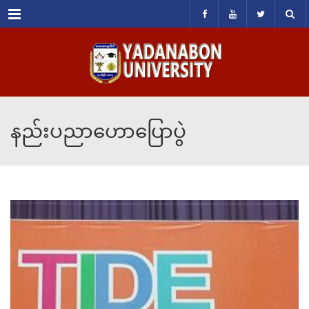
Menu
နည်းပညာဟောပြောပွဲ