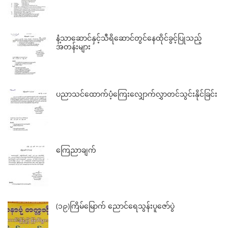
နံ့သာဆောင်နှင့်သီရိဆောင်တွင်နေထိုင်ခွင့်ပြုသည့်
အတန်းများ
ပညာသင်ထောက်ပံ့ကြေးလျှောက်လွှာတင်သွင်းနိုင်ခြင်း
ကြေညာချက်
(၁၉)ကြိမ်မြောက် ညောင်ရေသွန်းပူဇော်ပွဲ