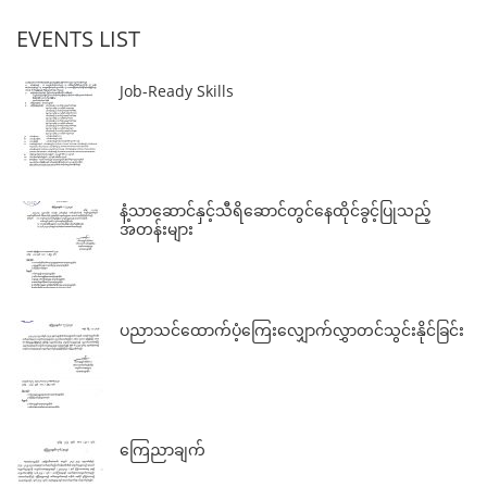
EVENTS LIST
Job-Ready Skills
နံ့သာဆောင်နှင့်သီရိဆောင်တွင်နေထိုင်ခွင့်ပြုသည့်
အတန်းများ
ပညာသင်ထောက်ပံ့ကြေးလျှောက်လွှာတင်သွင်းနိုင်ခြင်း
ကြေညာချက်