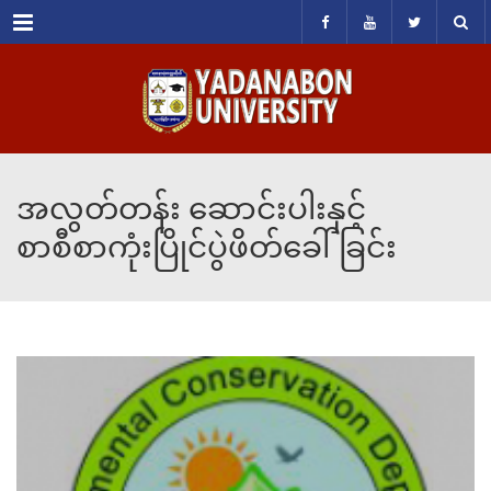
Menu
အလွတ်တန်း ဆောင်းပါးနှင့်
စာစီစာကုံးပြိုင်ပွဲဖိတ်ခေါ်ခြင်း