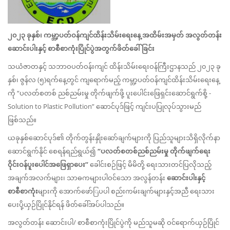
၂၀၂၃ ခုနှစ်၊ ကမ္ဘာ့ပတ်ဝန်ကျင်ထိန်းသိမ်းရေးနေ့ အထိမ်းအမှတ် အလွတ်တန်း
ဆောင်းပါးနှင့် စာစီစာကုံးပြိုင်ပွဲအတွက်ဖိတ်ခေါ်ခြင်း
သယံဇာတနှင့် သဘာဝပတ်ဝန်းကျင် ထိန်းသိမ်းရေးဝန်ကြီးဌာနသည် ၂၀၂၃ ခု
နှစ်၊ ဇွန်လ (၅)ရက်နေ့တွင် ကျရောက်မည့် ကမ္ဘာ့ပတ်ဝန်ကျင်ထိန်းသိမ်းရေးနေ့
ကို “ပလတ်စတစ် ညစ်ညမ်းမှု တိုက်ဖျက်ဖို့ ပူးပေါင်းဖြေရှင်းဆောင်ရွက်စို့ -
Solution to Plastic Pollution” ဆောင်ပုဒ်ဖြင့် ကျင်းပပြုလုပ်သွားမည်
ဖြစ်သည်။
ယခုနှစ်ဆောင်ပုဒ်၏ တိုက်တွန်းနှိုးဆော်ချက်များကို ပြည်သူများသိရှိလိုက်နာ
ဆောင်ရွက်နိုင် စေရန်ရည်ရွယ်၍
“ပလတ်စတစ်ညစ်ညမ်းမှု တိုက်ဖျက်ရေး
ဝိုင်းဝန်ပူးပေါင်အဖြေရှာပေး”
ခေါင်းစဉ်ဖြင့် မိမိတို့ ရေးသားတင်ပြလိုသည့်
အချက်အလက်များ၊ သာဓကများပါဝင်သော အလွန်တန်း
ဆောင်းပါးနှင့်
စာစီစာကုံး
များကို အောက်ဖော်ြပပါ စည်းကမ်းချက်များနှင့်အညီ ရေးသား
ပေးပို့ယှဉ်ပြိုင်နိုင်ရန် ဖိတ်ခေါ်အပ်ပါသည်။
အလွတ်တန်း ဆောင်းပါ/ စာစီစာကုံးပြိုင်ပွဲကို မည်သူမဆို ဝင်ရောက်ယှဉ်ပြိုင်