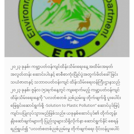
၂၀၂၃ ခုနှစ်၊ ကမ္ဘာ့ပတ်ဝန်ကျင်ထိန်းသိမ်းရေးနေ့ အထိမ်းအမှတ်
အလွတ်တန်း ဆောင်းပါးနှင့် စာစီစာကုံးပြိုင်ပွဲအတွက်ဖိတ်ခေါ်ခြင်း
သယံဇာတနှင့် သဘာဝပတ်ဝန်းကျင် ထိန်းသိမ်းရေးဝန်ကြီးဌာနသည်
၂၀၂၃ ခုနှစ်၊ ဇွန်လ (၅)ရက်နေ့တွင် ကျရောက်မည့် ကမ္ဘာ့ပတ်ဝန်ကျင်
ထိန်းသိမ်းရေးနေ့ကို “ပလတ်စတစ် ညစ်ညမ်းမှု တိုက်ဖျက်ဖို့ ပူးပေါင်း
ဖြေရှင်းဆောင်ရွက်စို့ -Solution to Plastic Pollution” ဆောင်ပုဒ်ဖြင့်
ကျင်းပပြုလုပ်သွားမည်ဖြစ်သည်။ ယခုနှစ်ဆောင်ပုဒ်၏ တိုက်တွန်း
နှိုးဆော်ချက်များကို ပြည်သူများသိရှိလိုက်နာ ဆောင်ရွက်နိုင် စေရန်
ရည်ရွယ်၍ “ပလတ်စတစ်ညစ်ညမ်းမှု တိုက်ဖျက်ရေး ဝိုင်းဝန်ပူးပေါင်