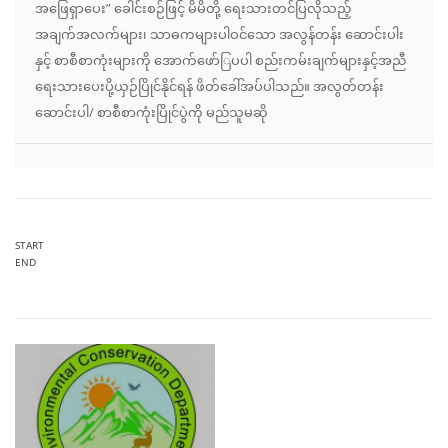
အဖြေရှာပေး” ခေါင်းစဉ်ဖြင့် မိမိတို့ ရေးသားတင်ပြလိုသည့်
အချက်အလက်များ၊ သာဓကများပါဝင်သော အလွန်တန်း ဆောင်းပါး
နှင့် စာစီစာကုံးများကို အောက်ဖော်ြပပါ စည်းကမ်းချက်များနှင့်အညီ
ရေးသားပေးပို့ယှဉ်ပြိုင်နိုင်ရန် ဖိတ်ခေါ်အပ်ပါသည်။ အလွတ်တန်း
ဆောင်းပါ/ စာစီစာကုံးပြိုင်ပွဲကို မည်သူမဆို
START
END