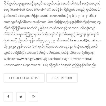
ပြိုင်ပွဲဝင်စာမူများပေးပို့ရာတွင် အလွတ်တန်း ဆောင်းပါး/စာစီစာကုံးအတွက်
စာမူ (Hard+Soft Copy (Word+Pdf)) တစ်စုံစီ၊ ပြိုင်ပွဲဝင် အမည်၊ မှတ်ပုံတင်/
နိုင်ငံသားစိစစ်ရေးကတ်ပြားအမှတ်၊ ကာလာဓါတ်ပုံ ၃ ပုံ (၁.၅” x ၂” ဆိုဒ်)၊
ဆက်သွယ်ရန်လိပ်စာ၊ အမှန်တကယ်အသုံးပြုသည့် ဖုန်းနံပါတ်တို့နှင့်အတူ လူ
ကိုယ်တိုင်ဖြစ်စေ၊ စာတိုက်မှဖြစ်စေ သယံဇာတနှင့် သဘာဝပတ်ဝန်းကျင်
ထိန်းသိမ်းရေးဝန်ကြီးဌာန၊ ပတ်ဝန်းကျင်ထိန်းသိမ်းရေးဦးစီးဌာန၊ ရုံးအမှတ်
(၅၈)၊ နေပြည်တော်၊ ဖုန်း- ၀၆၇-၄၃၁၃၂၉၊ အီးမေးလ်
hr.env.ecd@gmail.com
သို့ ၂၀၂၃ ခုနှစ် မေလ (၁၈) ရက်၊ ကြာသပတေးနေ့ နောက်ဆုံးထား၍ ဆက်
သွယ်ပေးပို့နိုင်ပြီး အသေးစိတ်ကို ပတ်ဝန်းကျင်ထိန်းသိမ်းရေးဦးစီးဌာန
Website (
www.ecd.gov.mm
) နှင့် Facebook Page (Environmental
Conservation Department-ECD) တို့တွင် ဝင်ရောက်ကြည့်ရှုနိုင်ပါသည်။
+ GOOGLE CALENDAR
+ ICAL IMPORT