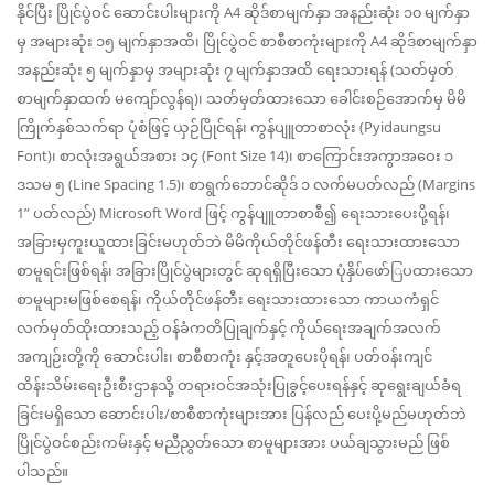
နိုင်ပြီး ပြိုင်ပွဲဝင် ဆောင်းပါးများကို A4 ဆိုဒ်စာမျက်နှာ အနည်းဆုံး ၁၀ မျက်နှာ
မှ အများဆုံး ၁၅ မျက်နှာအထိ၊ ပြိုင်ပွဲဝင် စာစီစာကုံးများကို A4 ဆိုဒ်စာမျက်နှာ
အနည်းဆုံး ၅ မျက်နှာမှ အများဆုံး ၇ မျက်နှာအထိ ရေးသားရန် (သတ်မှတ်
စာမျက်နှာထက် မကျော်လွန်ရ)၊ သတ်မှတ်ထားသော ခေါင်းစဉ်အောက်မှ မိမိ
ကြိုက်နှစ်သက်ရာ ပုံစံဖြင့် ယှဉ်ပြိုင်ရန်၊ ကွန်ပျူတာစာလုံး (Pyidaungsu
Font)၊ စာလုံးအရွယ်အစား ၁၄ (Font Size 14)၊ စာကြောင်းအကွာအဝေး ၁
ဒသမ ၅ (Line Spacing 1.5)၊ စာရွက်ဘောင်ဆိုဒ် ၁ လက်မပတ်လည် (Margins
1” ပတ်လည်) Microsoft Word ဖြင့် ကွန်ပျူတာစာစီ၍ ရေးသားပေးပို့ရန်၊
အခြားမှကူးယူထားခြင်းမဟုတ်ဘဲ မိမိကိုယ်တိုင်ဖန်တီး ရေးသားထားသော
စာမူရင်းဖြစ်ရန်၊ အခြားပြိုင်ပွဲများတွင် ဆုရရှိပြီးသော ပုံနှိပ်ဖော်ြပထားသော
စာမူများမဖြစ်စေရန်၊ ကိုယ်တိုင်ဖန်တီး ရေးသားထားသော ကာယကံရှင်
လက်မှတ်ထိုးထားသည့် ဝန်ခံကတိပြုချက်နှင့် ကိုယ်ရေးအချက်အလက်
အကျဉ်းတို့ကို ဆောင်းပါး၊ စာစီစာကုံး နှင့်အတူပေးပိုရန်၊ ပတ်ဝန်းကျင်
ထိန်းသိမ်းရေးဦးစီးဌာနသို့ တရားဝင်အသုံးပြုခွင့်ပေးရန်နှင့် ဆုရွေးချယ်ခံရ
ခြင်းမရှိသော ဆောင်းပါး/စာစီစာကုံးများအား ပြန်လည် ပေးပို့မည်မဟုတ်ဘဲ
ပြိုင်ပွဲဝင်စည်းကမ်းနှင့် မညီညွတ်သော စာမူများအား ပယ်ချသွားမည် ဖြစ်
ပါသည်။