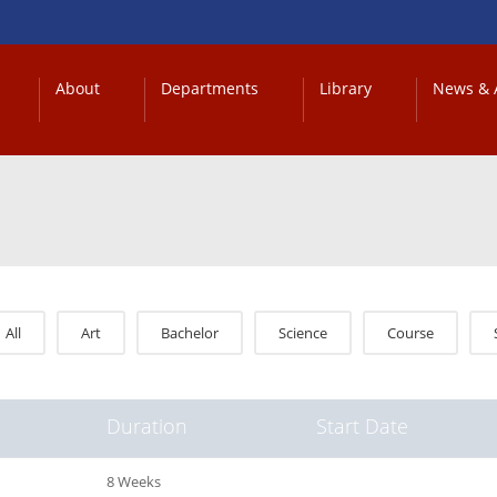
About
Departments
Library
News & A
All
Art
Bachelor
Science
Course
Duration
Start Date
8 Weeks