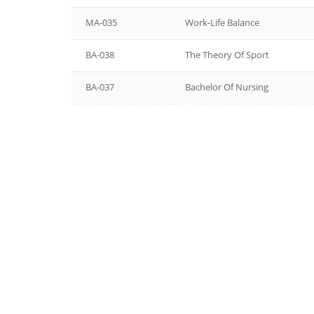
MA-035
Work-Life Balance
BA-038
The Theory Of Sport
BA-037
Bachelor Of Nursing