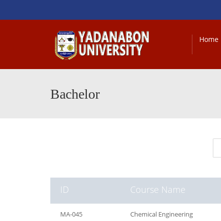
Home
Bachelor
ID
Course Name
MA-045
Chemical Engineering