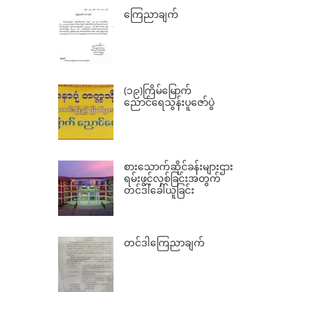
ကြေညာချက်
(၁၉)ကြိမ်မြောက်
ညောင်ရေသွန်းပူဇော်ပွဲ
စားသောက်ဆိုင်ခန်းများဌား
ရမ်းဖွင့်လှစ်ခြင်းအတွက်
တင်ဒါခေါ်ယူခြင်း
တင်ဒါကြေညာချက်