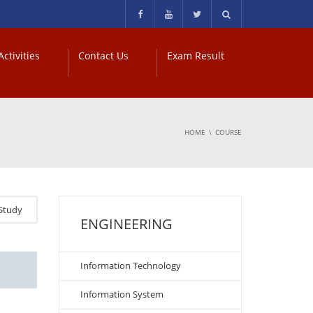
ctivities
Contact Us
Exam Result
HOME
COURSE
Study
ENGINEERING
Information Technology
Information System