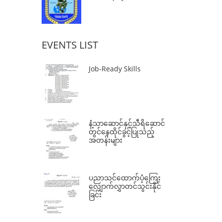
EVENTS LIST
Job-Ready Skills
နံ့သာဆောင်နှင့်သီရိဆောင်
တွင်နေထိုင်ခွင့်ပြုသည့်
အတန်းများ
ပညာသင်ထောက်ပံ့ကြေး
လျှောက်လွှာတင်သွင်းနိုင်
ခြင်း