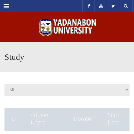
Menu
Study
Course
Start
ID
Duration
Name
Date