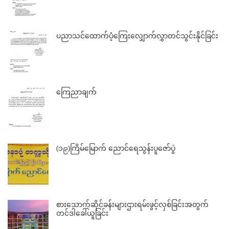
ပညာသင်ထောက်ပံ့ကြေးလျှောက်လွှာတင်သွင်းနိုင်ခြင်း
ကြေညာချက်
(၁၉)ကြိမ်မြောက် ညောင်ရေသွန်းပူဇော်ပွဲ
စားသောက်ဆိုင်ခန်းများဌားရမ်းဖွင့်လှစ်ခြင်းအတွက်
တင်ဒါခေါ်ယူခြင်း