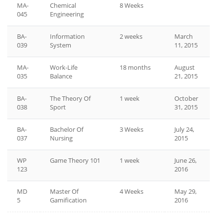
MA-
Chemical
8 Weeks
045
Engineering
BA-
Information
2 weeks
March
039
System
11, 2015
MA-
Work-Life
18 months
August
035
Balance
21, 2015
BA-
The Theory Of
1 week
October
038
Sport
31, 2015
BA-
Bachelor Of
3 Weeks
July 24,
037
Nursing
2015
WP
Game Theory 101
1 week
June 26,
123
2016
MD
Master Of
4 Weeks
May 29,
5
Gamification
2016