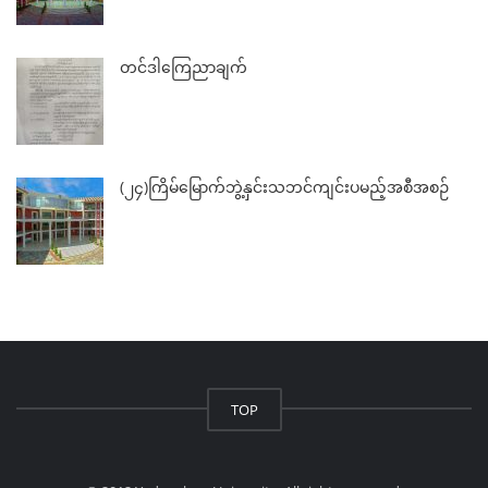
တင်ဒါကြေညာချက်
(၂၄)ကြိမ်မြောက်ဘွဲ့နှင်းသဘင်ကျင်းပမည့်အစီအစဉ်
TOP